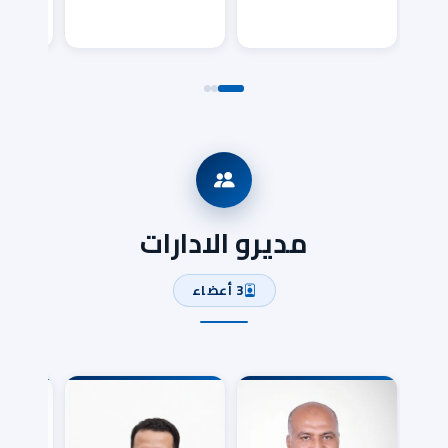
إدارة شر
مديرو الادارات
3 أعضاء