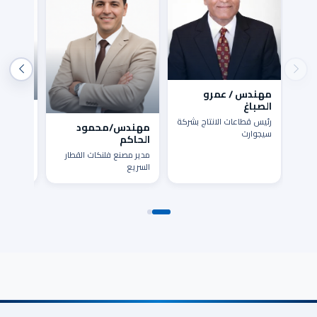
مهندس / عمرو
الصباغ
مهندس
رئيس قطاعات الانتاج بشركة
الغزالى
مهندس/محمود
سيجوارت
الحاكم
مدير مص
حديد مصر
مدير مصنع فلنكات القطار
السريع