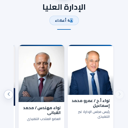
الإدارة العليا
4 أعضاء
لواء أ.ح / عمرو محمد
إسماعيل
لواء مهندس / محمد
لواء.م
رئيس مجلس الإدارة غير
القبانى
إبراهي
التنفيذى
العضو المنتدب التنفيذى
إبراهي
عضو غير