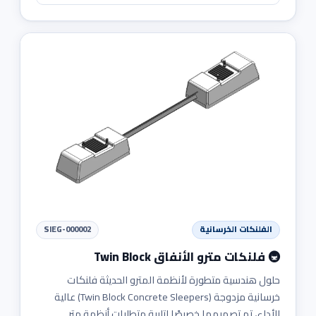
الفلنكات الخرسانية
SIEG-000002
🚇 فلنكات مترو الأنفاق Twin Block
حلول هندسية متطورة لأنظمة المترو الحديثة فلنكات
خرسانية مزدوجة (Twin Block Concrete Sleepers) عالية
الأداء، تم تصميمها خصيصًا لتلبية متطلبات أنظمة متر...