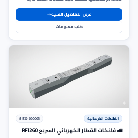
عرض التفاصيل الفنية
طلب معلومات
الفلنكات الخرسانية
SIEG-000003
🚄 فلنكات القطار الكهربائي السريع RFI260